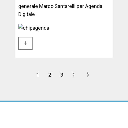
generale Marco Santarelli per Agenda
Digitale
+​
1
2
3
〉
》