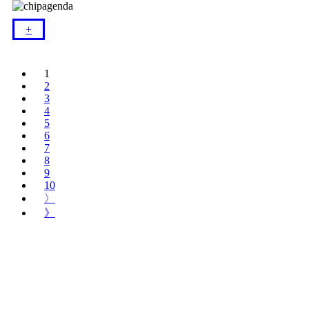
+​
1
2
3
4
5
6
7
8
9
10
〉
》